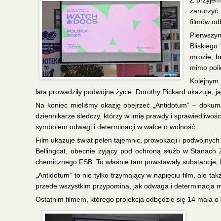
Z przyjem
zanurzyć 
filmów odb
Pierwszym
Bliskiego
mrozie, b
mimo polic
Kolejnym 
lata prowadziły podwójne życie. Dorothy Pickard ukazuje, ja
Na koniec mieliśmy okazję obejrzeć „Antidotum” – dokumen
dziennikarze śledczy, którzy w imię prawdy i sprawiedliwoś
symbolem odwagi i determinacji w walce o wolność.
Film ukazuje świat pełen tajemnic, prowokacji i podwójnyc
Bellingcat, obecnie żyjący pod ochroną służb w Stanach Z
chemicznego FSB. To właśnie tam powstawały substancje, kt
„Antidotum” to nie tylko trzymający w napięciu film, ale ta
przede wszystkim przypomina, jak odwaga i determinacja m
Ostatnim filmem, którego projekcja odbędzie się 14 maja o g