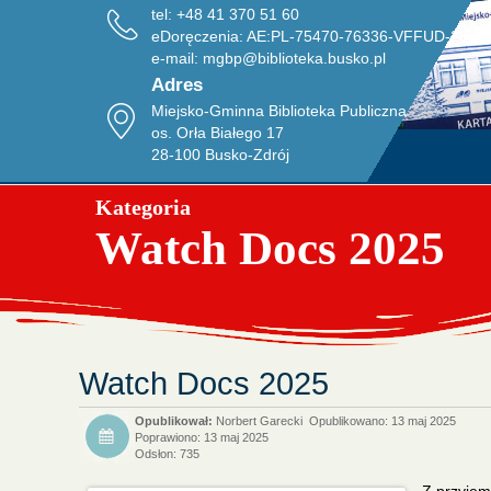
tel: +48 41 370 51 60
eDoręczenia: AE:PL-75470-76336-VFFUD-20
e-mail:
mgbp@biblioteka.busko.pl
Adres
Miejsko-Gminna Biblioteka Publiczna
os. Orła Białego 17
28-100 Busko-Zdrój
Kategoria
Watch Docs 2025
Watch Docs 2025
Norbert Garecki
Opublikowano: 13 maj 2025
Poprawiono: 13 maj 2025
Odsłon: 735