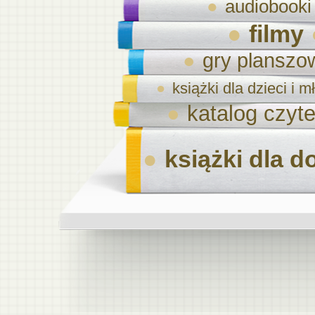
audiobooki
filmy
gry planszo
książki dla dzieci i 
katalog czyte
książki dla d