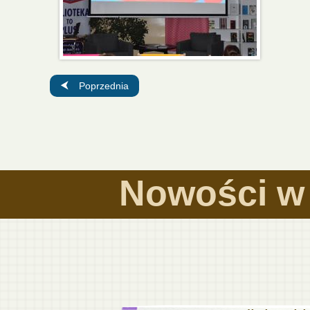
Poprzednia strona: O tożsamości, emocjach i akceptacji –
Poprzednia
Nowości w 