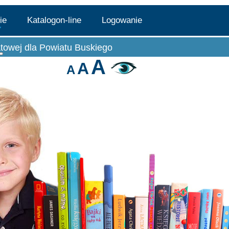
lie
Katalogon-line
Logowanie
atowej dla Powiatu Buskiego
teka
Więcej o: Filie
A
A
A