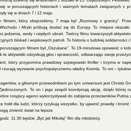
nością dzielimy się wrażeniami z udziału w 23. Objazdowym Festiwalu
się w poruszających historiach i ważnych tematach związanych z pr
yły się w dniach 7 i 12 maja.
 filmem, który obejrzeliśmy, 7 maja był „Rozmowy z granicy”. Przen
 Wschodu i Afryki próbują dostać się do Europy. To miejsce okazało
ez jedzenia, wody i ciepłych ubrań. Twórcy filmu towarzyszyli aktywisto
yjnych blokad i wojskowych patroli. To historia o ludzkiej solidarności
poruszającym filmem był „Oszukane”. To 19-minutowa opowieść o kobie
k te aktywistki odzyskują głos i sprawczość, odtwarzając swoje przeżyc
t, który przypomina prawdziwy szpiegowski thriller i trzyma w napi
ci rzucają wyzwanie psychopatycznemu władcy Kremla. To oni – tytułowe 
h agentów, a głównym przewodnikiem po tym uniwersum jest Christo Groz
jednoczonych. To on i jego zespół koordynują akcję, dzięki której 
óre rosyjscy agenci wykorzystywali do zabijania przeciwników Putina 
kże hołd dla ludzi, którzy ryzykują wszystko, by ujawnić prawdę i bron
ogą zmienić świat na lepsze.
odz. 11.30 będzie „Być jak Mikołaj” film dla młodzieży.