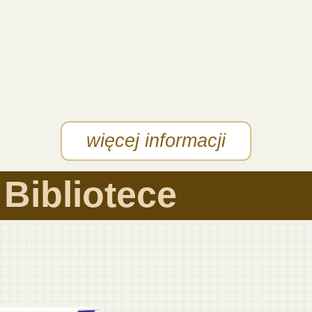
 wyjątkowy pokaz filmu "Być jak Mikołaj"
więcej informacji
Bibliotece