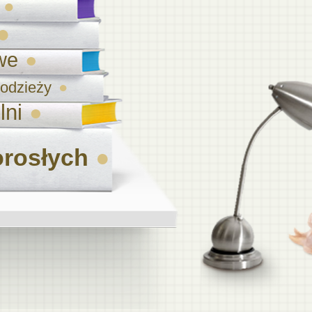
we
młodzieży
lni
orosłych