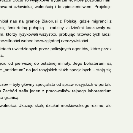
 Watch Docs! To wyjątkowe wydarzenie, które pozwoliło nam
awami człowieka, wolnością i bezpieczeństwem. Projekcje
iósł nas na granicę Białorusi z Polską, gdzie migranci z
 się śmiertelną pułapką – rodziny z dziećmi koczowały na
m, którzy ryzykowali wszystko, próbując ratować tych ludzi,
 i bezsilności wobec bezwzględnej rzeczywistości.
tach uwiedzionych przez policyjnych agentów, które przez
ia.
ęciu od pierwszej do ostatniej minuty. Jego bohaterami są
„antidotum” na jad rosyjskich służb specjalnych – stają się
ev – były główny specjalista od spraw rosyjskich w portalu
na Zachód trafia jeden z pracowników tajnego laboratorium
za granicą.
ić wolności. Ukazuje skalę działań moskiewskiego reżimu, ale