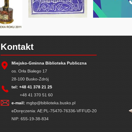
Kontakt
Miejsko-Gminna Biblioteka Publiczna
os. Orła Białego 17
28-100 Busko-Zdrój
tel: +48 41 378 21 25
+48 41 370 51 60
e-mail:
mgbp@biblioteka.busko.pl
eDoręczenia: AE:PL-75470-76336-VFFUD-20
NIP: 655-19-38-834