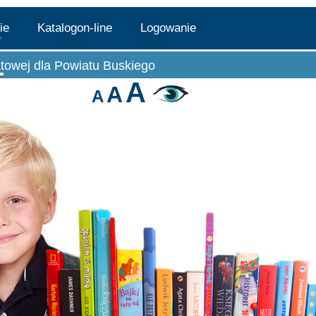
lie
Katalogon-line
Logowanie
atowej dla Powiatu Buskiego
teka
Więcej o: Filie
A
A
A