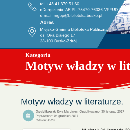
tel: +48 41 370 51 60
eDoręczenia: AE:PL-75470-76336-VFFUD-20
e-mail:
mgbp@biblioteka.busko.pl
Adres
Miejsko-Gminna Biblioteka Publiczna
os. Orła Białego 17
28-100 Busko-Zdrój
Kategoria
Motyw władzy w lit
Motyw władzy w literaturze.
Ewa Marciniec
Opublikowano: 30 listopad 2017
Poprawiono: 04 grudzień 2017
Odsłon: 4529