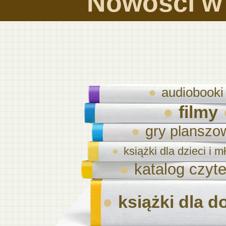
Nowości w 
audiobooki
filmy
gry planszo
książki dla dzieci i 
katalog czyte
książki dla d