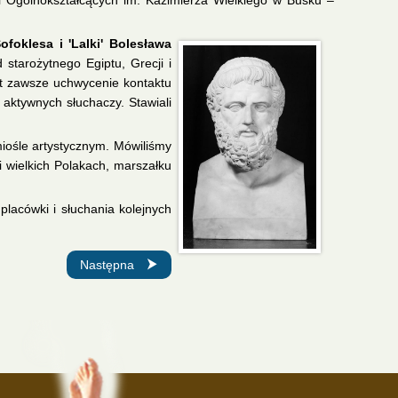
i Ogólnokształcących im. Kazimierza Wielkiego w Busku –
foklesa i 'Lalki' Bolesława
 starożytnego Egiptu, Grecji i
est zawsze uchwycenie kontaktu
 aktywnych słuchaczy. Stawiali
emiośle artystycznym. Mówiliśmy
 wielkich Polakach, marszałku
placówki i słuchania kolejnych
Następna strona: Świat starych baśni i bajek zaprasza.
Następna