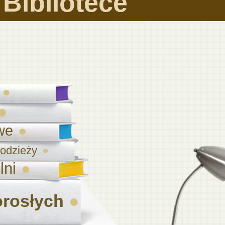
Bibliotece
we
młodzieży
lni
orosłych