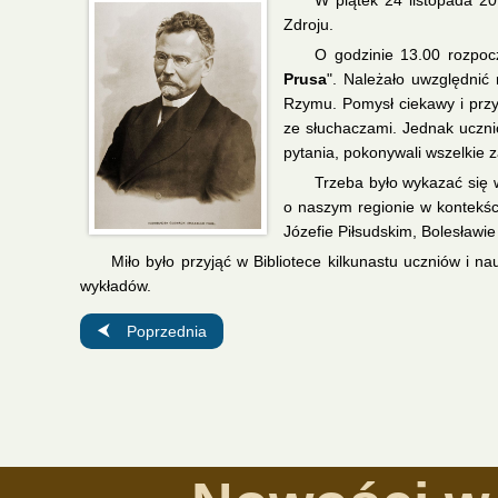
W piątek 24 listopada 20
Zdroju.
O godzinie 13.00 rozpoc
Prusa
". Należało uwzględnić 
Rzymu. Pomysł ciekawy i przy 
ze słuchaczami. Jednak ucznio
pytania, pokonywali wszelkie z
Trzeba było wykazać się wi
o naszym regionie w kontekśc
Józefie Piłsudskim, Bolesławi
Miło było przyjąć w Bibliotece kilkunastu uczniów i n
wykładów.
Poprzednia strona: Spotkanie autorskie z Janem Chruśli
Poprzednia