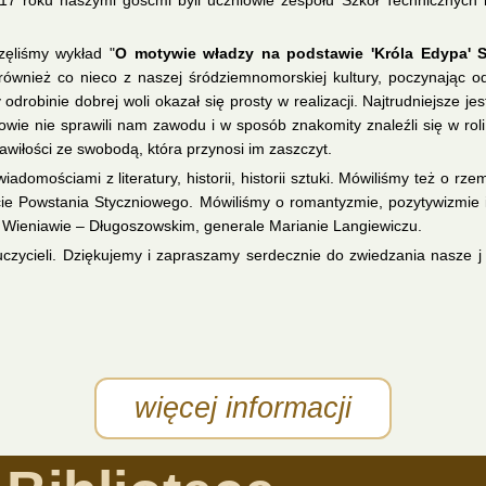
17 roku naszymi gośćmi byli uczniowie zespołu Szkół Technicznych 
zęliśmy wykład "
O motywie władzy na podstawie 'Króla Edypa' So
również co nieco z naszej śródziemnomorskiej kultury, poczynając od
odrobinie dobrej woli okazał się prosty w realizacji. Najtrudniejsze j
wie nie sprawili nam zawodu i w sposób znakomity znaleźli się w roli
awiłości ze swobodą, która przynosi im zaszczyt.
adomościami z literatury, historii, historii sztuki. Mówiliśmy też o rz
ie Powstania Styczniowego. Mówiliśmy o romantyzmie, pozytywizmie i
e Wieniawie – Długoszowskim, generale Marianie Langiewiczu.
auczycieli. Dziękujemy i zapraszamy serdecznie do zwiedzania nasze j 
ńskim.
więcej informacji