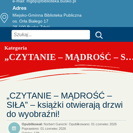
e-mail:
mgbp@biblioteka.busko.pl
Adres
Miejsko-Gminna Biblioteka Publiczna
os. Orła Białego 17
28-100 Busko-Zdrój
Szukaj
Kategoria
„CZYTANIE – MĄDROŚĆ – SIŁA” – książki otwierają drzwi d
„CZYTANIE – MĄDROŚĆ –
SIŁA” – książki otwierają drzwi
do wyobraźni!
Norbert Garecki
Opublikowano: 01 czerwiec 2026
Poprawiono: 01 czerwiec 2026