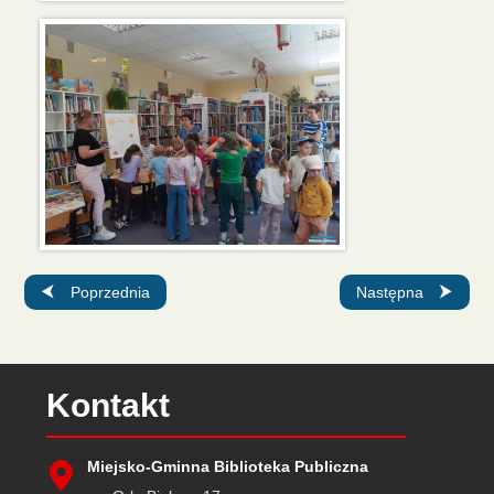
Poprzednia strona: Spotkanie z młodzieżą
Następna strona: G
Poprzednia
Następna
Kontakt
Miejsko-Gminna Biblioteka Publiczna