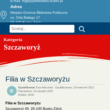
e-mail:
mgbp@biblioteka.busko.pl
Adres
Miejsko-Gminna Biblioteka Publiczna
os. Orła Białego 17
28-100 Busko-Zdrój
Szukaj
Kategoria
Szczaworyż
Filia w Szczaworyżu
Ewa Marciniec
Opublikowano: 29 kwiecień 2012
Poprawiono: 25 sierpień 2025
Odsłon: 6540
Filia w Szczaworyżu
Szczaworyż 49, 28-100 Busko-Zdrój