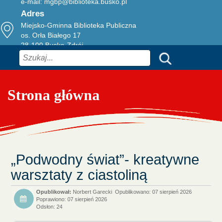
e-mail:
mgbp@biblioteka.busko.pl
Adres
Miejsko-Gminna Biblioteka Publiczna
os. Orła Białego 17
28-100 Busko-Zdrój
Szukaj
Strona główna
„Podwodny świat”- kreatywne
warsztaty z ciastoliną
Norbert Garecki
Opublikowano: 07 sierpień 2026
Poprawiono: 07 sierpień 2026
Odsłon: 24