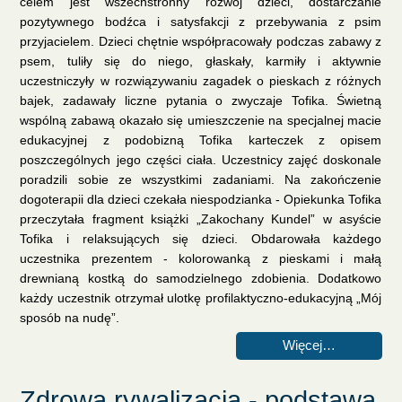
celem jest wszechstronny rozwój dzieci, dostarczanie
pozytywnego bodźca i satysfakcji z przebywania z psim
przyjacielem. Dzieci chętnie współpracowały podczas zabawy z
psem, tuliły się do niego, głaskały, karmiły i aktywnie
uczestniczyły w rozwiązywaniu zagadek o pieskach z różnych
bajek, zadawały liczne pytania o zwyczaje Tofika. Świetną
wspólną zabawą okazało się umieszczenie na specjalnej macie
edukacyjnej z podobizną Tofika karteczek z opisem
poszczególnych jego części ciała. Uczestnicy zajęć doskonale
poradzili sobie ze wszystkimi zadaniami. Na zakończenie
dogoterapii dla dzieci czekała niespodzianka - Opiekunka Tofika
przeczytała fragment książki „Zakochany Kundel” w asyście
Tofika i relaksujących się dzieci. Obdarowała każdego
uczestnika prezentem - kolorowanką z pieskami i małą
drewnianą kostką do samodzielnego zdobienia. Dodatkowo
każdy uczestnik otrzymał ulotkę profilaktyczno-edukacyjną „Mój
sposób na nudę”.
Więcej…
Zdrowa rywalizacja - podstawą