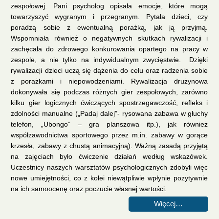
zespołowej. Pani psycholog opisała emocje, które mogą
towarzyszyć wygranym i przegranym. Pytała dzieci, czy
poradzą sobie z ewentualną porażką, jak ją przyjmą.
Wspomniała również o negatywnych skutkach rywalizacji i
zachęcała do zdrowego konkurowania opartego na pracy w
zespole, a nie tylko na indywidualnym zwycięstwie. Dzięki
rywalizacji dzieci uczą się dążenia do celu oraz radzenia sobie
z porażkami i niepowodzeniami. Rywalizacja drużynowa
dokonywała się podczas różnych gier zespołowych, zarówno
kilku gier logicznych ćwiczących spostrzegawczość, refleks i
zdolności manualne („Padaj dalej”- rysowana zabawa w głuchy
telefon, „Ubongo” – gra planszowa itp.), jak również
współzawodnictwa sportowego przez m.in. zabawy w gorące
krzesła, zabawy z chustą animacyjną). Ważną zasadą przyjętą
na zajęciach było ćwiczenie działań według wskazówek.
Uczestnicy naszych warsztatów psychologicznych zdobyli więc
nowe umiejętności, co z kolei niewątpliwie wpłynie pozytywnie
na ich samoocenę oraz poczucie własnej wartości.
Więcej…