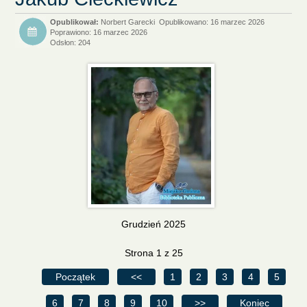
Norbert Garecki
Opublikowano: 16 marzec 2026
Poprawiono: 16 marzec 2026
Odsłon: 204
Grudzień 2025
Strona 1 z 25
Początek
<<
1
2
3
4
5
6
7
8
9
10
>>
Koniec