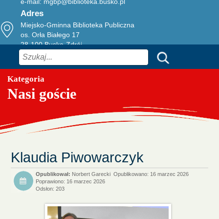
e-mail:
mgbp@biblioteka.busko.pl
Adres
Miejsko-Gminna Biblioteka Publiczna
os. Orła Białego 17
28-100 Busko-Zdrój
Szukaj
Kategoria
Nasi goście
Klaudia Piwowarczyk
Norbert Garecki
Opublikowano: 16 marzec 2026
Poprawiono: 16 marzec 2026
Odsłon: 203