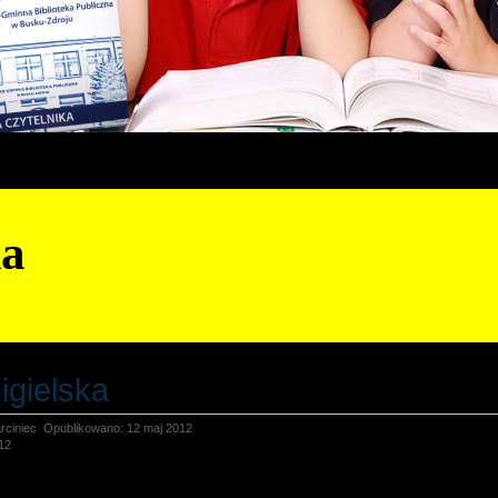
ka
igielska
rciniec
Opublikowano: 12 maj 2012
12