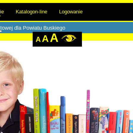
lie
Katalogon-line
Logowanie
atowej dla Powiatu Buskiego
teka
Więcej o: Filie
A
A
A