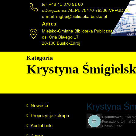
tel: +48 41 370 51 60
eDoręczenia: AE:PL-75470-76336-VFFUD-20
e-mail:
mgbp@biblioteka.busko.pl
Adres
Miejsko-Gminna Biblioteka Publiczna
os. Orła Białego 17
28-100 Busko-Zdrój
Kategoria
Krystyna Śmigiels
Krystyna Śm
Nowości
Propozycje zakupu
Ewa Ma
Poprawiono: 14 maj 20
Audiobooki
Odsłon: 3732
Zbiory