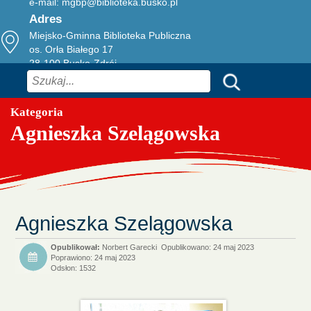
e-mail:
mgbp@biblioteka.busko.pl
Adres
Miejsko-Gminna Biblioteka Publiczna
os. Orła Białego 17
28-100 Busko-Zdrój
Szukaj
Kategoria
Agnieszka Szelągowska
Agnieszka Szelągowska
Norbert Garecki
Opublikowano: 24 maj 2023
Poprawiono: 24 maj 2023
Odsłon: 1532