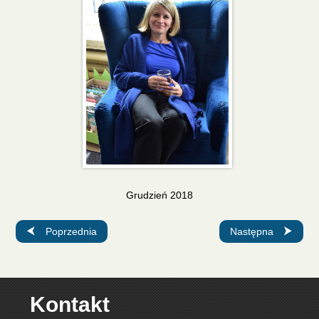
Grudzień 2018
Poprzednia strona: Olga Rudnicka
Następna strona: A
Poprzednia
Następna
Kontakt