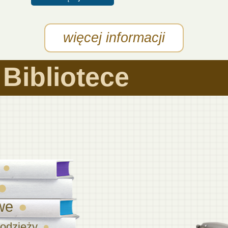
więcej informacji
Bibliotece
we
młodzieży