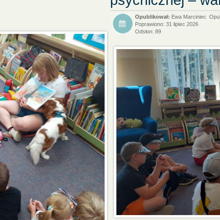
Ewa Marciniec
Opub
Poprawiono: 31 lipiec 2026
Odsłon: 89