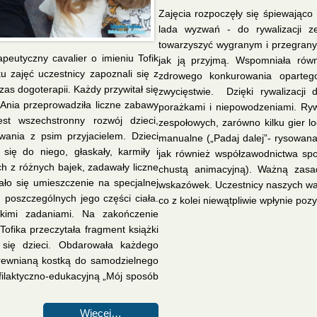
Zajęcia rozpoczęły się śpiewająco
lada wyzwań - do rywalizacji z
towarzyszyć wygranym i przegranym
apeutyczny cavalier o imieniu Tofik
jak ją przyjmą. Wspomniała równ
 zajęć uczestnicy zapoznali się z
zdrowego konkurowania oparteg
zas dogoterapii. Każdy przywitał się
zwycięstwie. Dzięki rywalizacji
i Ania przeprowadziła liczne zabawy
porażkami i niepowodzeniami. Ryw
st wszechstronny rozwój dzieci,
zespołowych, zarówno kilku gier l
wania z psim przyjacielem. Dzieci
manualne („Padaj dalej”- rysowana
się do niego, głaskały, karmiły i
jak również współzawodnictwa sp
h z różnych bajek, zadawały liczne
chustą animacyjną). Ważną zasad
ło się umieszczenie na specjalnej
wskazówek. Uczestnicy naszych war
 poszczególnych jego części ciała.
co z kolei niewątpliwie wpłynie po
tkimi zadaniami. Na zakończenie
Tofika przeczytała fragment książki
 się dzieci. Obdarowała każdego
drewnianą kostką do samodzielnego
filaktyczno-edukacyjną „Mój sposób
Więcej…