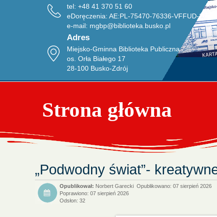
tel: +48 41 370 51 60
eDoręczenia: AE:PL-75470-76336-VFFUD-20
e-mail:
mgbp@biblioteka.busko.pl
Adres
Miejsko-Gminna Biblioteka Publiczna
os. Orła Białego 17
28-100 Busko-Zdrój
Strona główna
„Podwodny świat”- kreatywne 
Norbert Garecki
Opublikowano: 07 sierpień 2026
Poprawiono: 07 sierpień 2026
Odsłon: 32