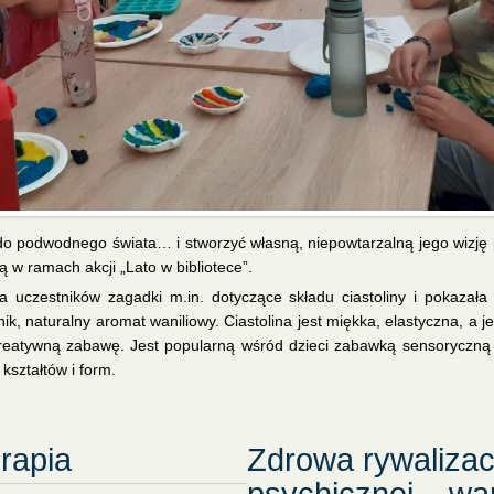
 podwodnego świata… i stworzyć własną, niepowtarzalną jego wizję pr
 w ramach akcji „Lato w bibliotece”.
a uczestników zagadki m.in. dotyczące składu ciastoliny i pokazał
ik, naturalny aromat waniliowy. Ciastolina jest miękka, elastyczna, a 
 kreatywną zabawę. Jest popularną wśród dzieci zabawką sensoryczną
kształtów i form.
erapia
Zdrowa rywalizac
psychicznej – wa