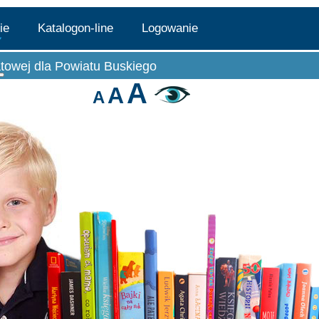
lie
Katalogon-line
Logowanie
atowej dla Powiatu Buskiego
teka
Więcej o: Filie
A
A
A