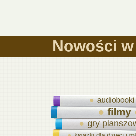
Nowości w 
audiobooki
filmy
gry planszo
książki dla dzieci i 