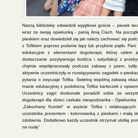
Naszą bibliotekę odwiedzili wyjątkowi goście – piesek ter
wraz ze swoją opiekunką - panią Anią Ciach. Na początku
pieskiem oraz dowiedzieli się jak należy zachować się podc
z Tofikiem poprzez podanie łapy lub przybicie piątki. Pan
edukacyjne z elementami dogoterapii, której celem je
dostarczanie pozytywnego bodźca i satysfakcji z przeby
chętnie współpracowały podczas zabawy z psem, tuliły 
aktywnie uczestniczyły w rozwiązywaniu zagadek o pieskac
pytania o zwyczaje Tofika. Świetną wspólną zabawą okaza
macie edukacyjnej z podobizną Tofika karteczek z opisem
Uczestnicy zajęć doskonale poradzili sobie ze wszys
dogoterapii dla dzieci czekała niespodzianka - Opiekunka 
„Zakochany Kundel” w asyście Tofika i relaksujących
uczestnika prezentem - kolorowanką z pieskami i małą 
zdobienia. Dodatkowo każdy uczestnik otrzymał ulotkę pro
na nudę”.