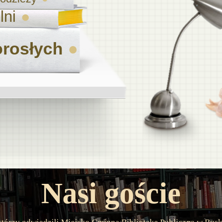
lni
orosłych
Nasi goście