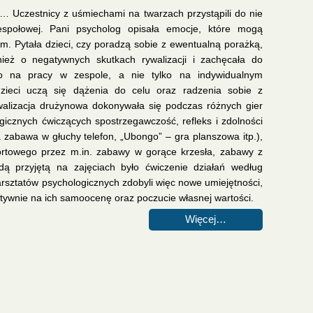
 … Uczestnicy z uśmiechami na twarzach przystąpili do nie
espołowej. Pani psycholog opisała emocje, które mogą
. Pytała dzieci, czy poradzą sobie z ewentualną porażką,
ież o negatywnych skutkach rywalizacji i zachęcała do
o na pracy w zespole, a nie tylko na indywidualnym
 dzieci uczą się dążenia do celu oraz radzenia sobie z
alizacja drużynowa dokonywała się podczas różnych gier
ogicznych ćwiczących spostrzegawczość, refleks i zdolności
 zabawa w głuchy telefon, „Ubongo” – gra planszowa itp.),
ortowego przez m.in. zabawy w gorące krzesła, zabawy z
ą przyjętą na zajęciach było ćwiczenie działań według
sztatów psychologicznych zdobyli więc nowe umiejętności,
zytywnie na ich samoocenę oraz poczucie własnej wartości.
Więcej…