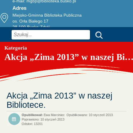
e-mail:
mgbp@biblioteka.busko.pl
Adres
Miejsko-Gminna Biblioteka Publiczna
os. Orła Białego 17
28-100 Busko-Zdrój
Szukaj
Kategoria
Akcja „Zima 2013” w naszej Bibliote
Akcja „Zima 2013” w naszej
Bibliotece.
Ewa Marciniec
Opublikowano: 10 styczeń 2013
Poprawiono: 10 styczeń 2013
Odsłon: 13201