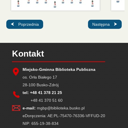
Poprzednia strona: Spotkanie autorskie z Magdaleną Zawadzką
Następna strona: Sp
Poprzednia
Następna
Kontakt
Miejsko-Gminna Biblioteka Publiczna
os. Orła Białego 17
28-100 Busko-Zdrój
tel: +48 41 378 21 25
+48 41 370 51 60
e-mail:
mgbp@biblioteka.busko.pl
eDoręczenia: AE:PL-75470-76336-VFFUD-20
NIP: 655-19-38-834